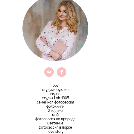
Все
студия бруклин
видео
студия Loft 1905
семейная фотосессия
фотокниги
2 годика
май
фотосессия на природе
цветение
фотосессия в парке
love story