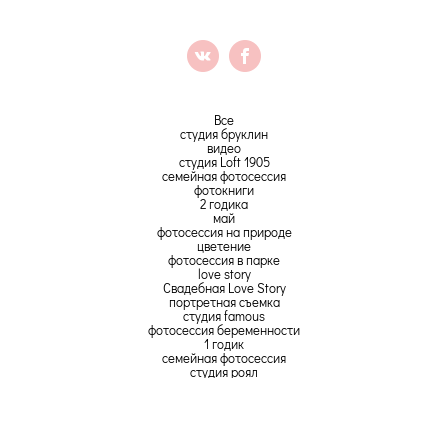
Все
студия бруклин
видео
студия Loft 1905
семейная фотосессия
фотокниги
2 годика
май
фотосессия на природе
цветение
фотосессия в парке
love story
Свадебная Love Story
портретная съемка
студия famous
фотосессия беременности
1 годик
семейная фотосессия
студия роял